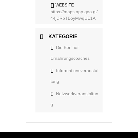
WEBSITE
https://maps.app.goo.gl/
44jDRbTBoyMwqUE1A
KATEGORIE
Die Berliner
Ernährungscoaches
Informationsveranstal
tung
Netzwerkveranstaltun
g