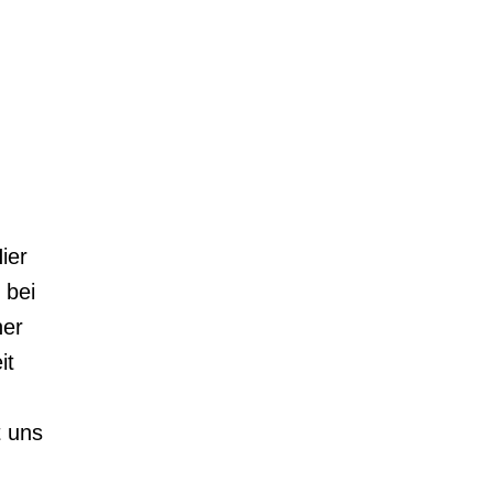
ier
 bei
ner
it
t uns