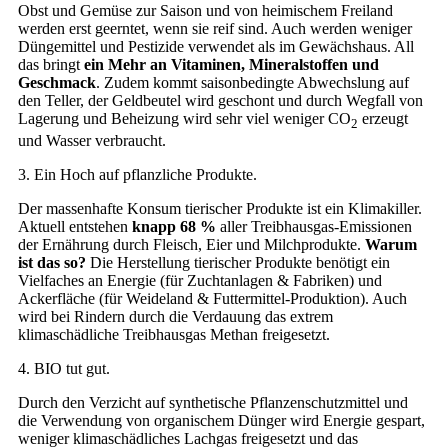
Obst und Gemüse zur Saison und von heimischem Freiland
werden erst geerntet, wenn sie reif sind. Auch werden weniger
Düngemittel und Pestizide verwendet als im Gewächshaus. All
das bringt
ein Mehr an Vitaminen, Mineralstoffen und
Geschmack
. Zudem kommt saisonbedingte Abwechslung auf
den Teller, der Geldbeutel wird geschont und durch Wegfall von
Lagerung und Beheizung wird sehr viel weniger CO
erzeugt
2
und Wasser verbraucht.
3. Ein Hoch auf pflanzliche Produkte.
Der massenhafte Konsum tierischer Produkte ist ein Klimakiller.
Aktuell entstehen
knapp 68 %
aller Treibhausgas-Emissionen
der Ernährung durch Fleisch, Eier und Milchprodukte.
Warum
ist das so?
Die Herstellung tierischer Produkte benötigt ein
Vielfaches an Energie (für Zuchtanlagen & Fabriken) und
Ackerfläche (für Weideland & Futtermittel-Produktion). Auch
wird bei Rindern durch die Verdauung das extrem
klimaschädliche Treibhausgas Methan freigesetzt.
4. BIO tut gut.
Durch den Verzicht auf synthetische Pflanzenschutzmittel und
die Verwendung von organischem Dünger wird Energie gespart,
weniger klimaschädliches Lachgas freigesetzt und das