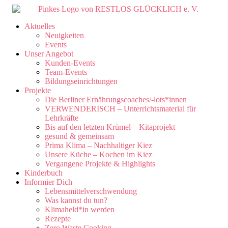
Aktuelles
Neuigkeiten
Events
Unser Angebot
Kunden-Events
Team-Events
Bildungseinrichtungen
Projekte
Die Berliner Ernährungscoaches/-lots*innen
VERWENDERISCH – Unterrichtsmaterial für
Lehrkräfte
Bis auf den letzten Krümel – Kitaprojekt
gesund & gemeinsam
Prima Klima – Nachhaltiger Kiez
Unsere Küche – Kochen im Kiez
Vergangene Projekte & Highlights
Kinderbuch
Informier Dich
Lebensmittelverschwendung
Was kannst du tun?
Klimaheld*in werden
Rezepte
Zero Waste Cooking