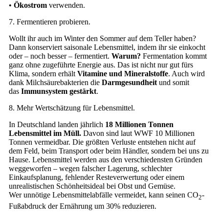
•
Ökostrom
verwenden.
7. Fermentieren probieren.
Wollt ihr auch im Winter den Sommer auf dem Teller haben?
Dann konserviert saisonale Lebensmittel, indem ihr sie einkocht
oder – noch besser – fermentiert.
Warum?
Fermentation kommt
ganz ohne zugeführte Energie aus. Das ist nicht nur gut fürs
Klima, sondern erhält
Vitamine und Mineralstoffe
. Auch wird
dank Milchsäurebakterien die
Darmgesundheit
und somit
das
Immunsystem gestärkt
.
8. Mehr Wertschätzung für Lebensmittel.
In Deutschland landen jährlich
18 Millionen Tonnen
Lebensmittel im Müll.
Davon sind laut WWF 10 Millionen
Tonnen vermeidbar. Die größten Verluste entstehen nicht auf
dem Feld, beim Transport oder beim Händler, sondern bei uns zu
Hause. Lebensmittel werden aus den verschiedensten Gründen
weggeworfen – wegen falscher Lagerung, schlechter
Einkaufsplanung, fehlender Resteverwertung oder einem
unrealistischen Schönheitsideal bei Obst und Gemüse.
Wer unnötige Lebensmittelabfälle vermeidet, kann seinen CO
-
2
Fußabdruck der Ernährung um 30% reduzieren.