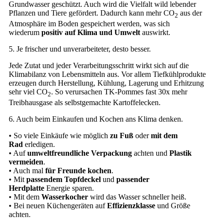
Grundwasser geschützt. Auch wird die Vielfalt wild lebender
Pflanzen und Tiere gefördert. Dadurch kann mehr CO
aus der
2
Atmosphäre im Boden gespeichert werden, was sich
wiederum
positiv auf Klima und Umwelt
auswirkt.
5. Je frischer und unverarbeiteter, desto besser.
Jede Zutat und jeder Verarbeitungsschritt wirkt sich auf die
Klimabilanz von Lebensmitteln aus. Vor allem Tiefkühlprodukte
erzeugen durch Herstellung, Kühlung, Lagerung und Erhitzung
sehr viel CO
. So verursachen TK-Pommes fast 30x mehr
2
Treibhausgase als selbstgemachte Kartoffelecken.
6. Auch beim Einkaufen und Kochen ans Klima denken.
• So viele Einkäufe wie möglich
zu Fuß
oder
mit dem
Rad
erledigen.
• Auf
umweltfreundliche Verpackung
achten und
Plastik
vermeiden
.
• Auch mal
für Freunde kochen
.
• Mit
passendem Topfdeckel
und
passender
Herdplatte
Energie sparen.
• Mit dem
Wasserkocher
wird das Wasser schneller heiß.
• Bei neuen Küchengeräten auf
Effizienzklasse
und Größe
achten.