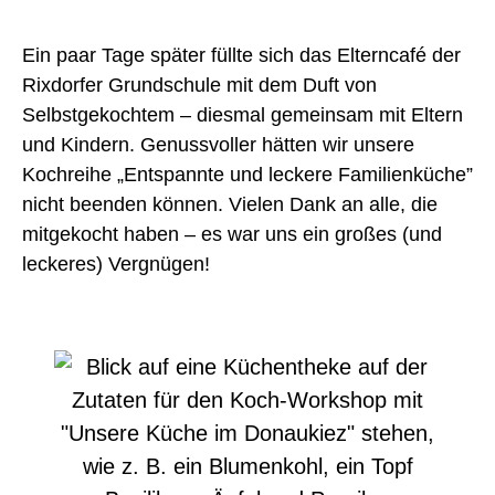
Ein
p
aar
Tage später füllte sich das Elterncafé der
Rixdorfer Grundschule mit dem Duft von
Selbstgekochtem – diesmal gemeinsam mit Eltern
und Kindern.
G
enussvoller
hätte
n
wir unsere
K
o
chreihe
„
Entspannte und leckere Familienküche
”
nicht
beenden können
.
Vielen Dank an alle, die
mitgekocht haben – es war uns ein großes
(und
leckeres)
Vergnügen!