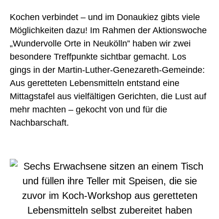
Kochen verbindet – und im Donaukiez gibts viele
Möglichkeiten
dazu
!
Im Rahmen der Aktionswoche
„
Wundervolle Orte in Neukölln” haben wir
zwei
besondere Treffpunkte
sichtbar gemacht.
Los
gings in der
M
a
rtin-Luther-Genezareth-Gemeinde
:
A
us geretteten Lebensmitteln
entstand
eine
Mittagstafel
aus vielfältigen Gerichte
n
, die
Lust auf
mehr machten
– gekocht
von und für die
Nachbarschaft
.