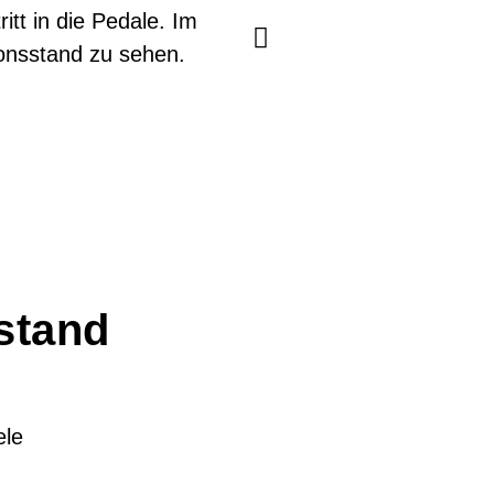
hstand
ele