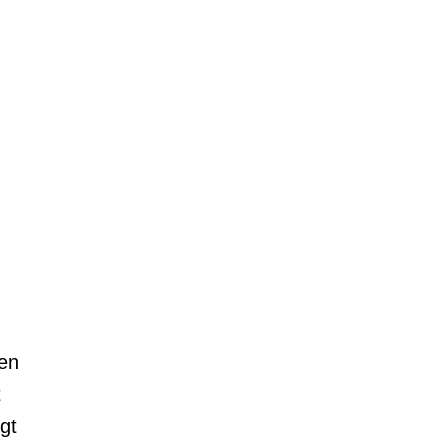
den
t
gt