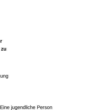
r
 zu
tung