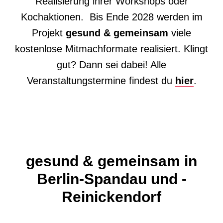
Realisierung
ihrer
Workshop
s
oder
Kochaktion
en.
Bis Ende 2028
werden im
Projekt
gesund & gemeinsam
viel
e
kostenlose Mitmachformate
realisiert
.
Klingt
gut? Dann sei dabei!
Alle
Veranstaltungstermine findest du
hier
.
gesund & gemeinsam in
Berlin-Spandau und -
Reinickendorf