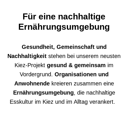
Für
eine
nachhaltige
Ernährung
sumgebung
Gesundheit, Gemeinschaft und
Nachhaltigkeit
stehen bei unserem neusten
Kiez-Projekt
gesund & gemeinsam
im
Vordergrund
.
Organisationen und
Anwohnende
kreieren
zusammen
eine
Ernährungsumgebung
,
die
nachhaltig
e
Esskultur
im Kiez und im Alltag
verankert
.