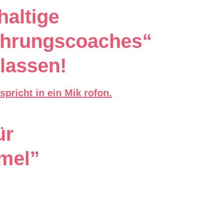
haltige
ährungscoaches“
lassen!
ür
ümel”