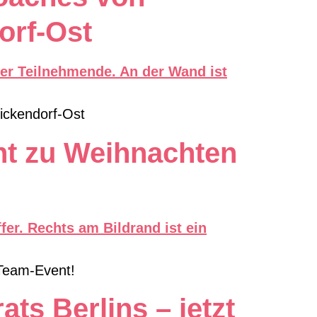
orf-Ost
ickendorf-Ost
nt zu Weihnachten
 Team-Event!
ts Berlins – jetzt