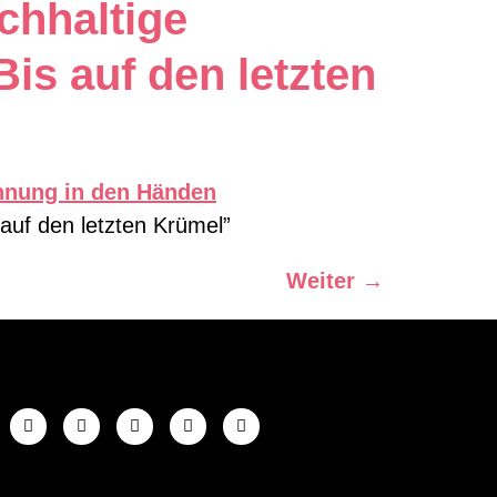
chhaltige
is auf den letzten
 auf den letzten Krümel”
Weiter
→