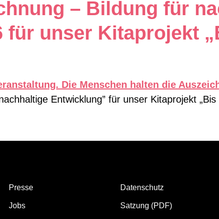
chnung – Bildung für na
für unser Kitaprojekt „B
achhaltige Entwicklung” für unser Kitaprojekt „Bis
Presse
Datenschutz
Jobs
Satzung (PDF)