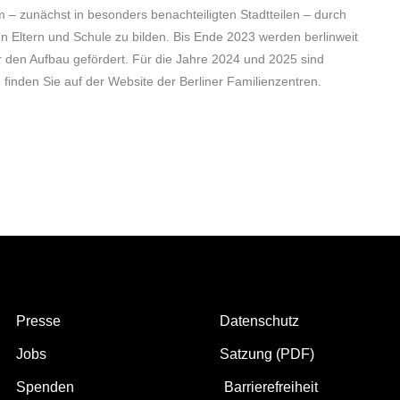
 – zunächst in besonders benachteiligten Stadtteilen – durch
n Eltern und Schule zu bilden. Bis
Ende
2023 werden berlinweit
 den Aufbau gefördert. Für die Jahre 2024 und 2025 sind
finden Sie auf der Website der
Berliner Familienzentren.
Presse
Datenschutz
Jobs
Satzung (PDF)
Spenden
Barrierefreiheit