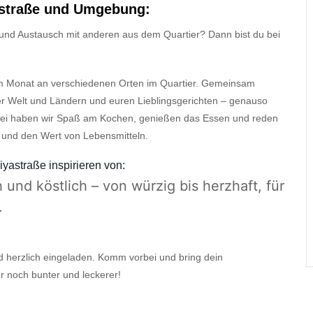
straße
und Umgebung:
und Austausch mit anderen aus dem Quartier? Dann bist du bei
m Monat
an verschiedenen Orten im Quartier
. Gemeinsam
er Welt und Ländern
und euren Lieblingsgerichten –
genauso
ei haben wir Spaß am Kochen, genießen
das Essen und
r
eden
 und den Wert von Lebensmitteln.
iyastraße
inspirier
en
von:
 und köstlich – von würzig bis herzhaft, für
.
nd herzlich eingeladen. Komm vorbei und bring dein
r noch bunter und leckerer!