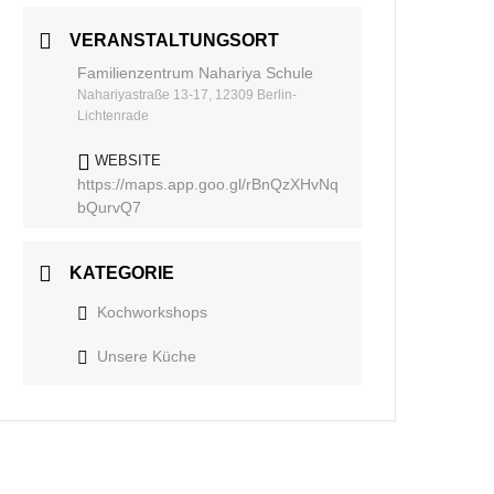
VERANSTALTUNGSORT
Familienzentrum Nahariya Schule
Nahariyastraße 13-17, 12309 Berlin-
Lichtenrade
WEBSITE
https://maps.app.goo.gl/rBnQzXHvNq
bQurvQ7
KATEGORIE
Kochworkshops
Unsere Küche