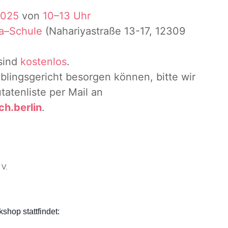
2025
von
10–13 Uhr
a
–
Schule
(
Nahariyastraße
13-17, 12309
sind
kostenlos
.
eblingsgericht besorgen können, bitte wir
tatenliste
per Mail an
h.berlin
.
 V.
shop stattfindet: