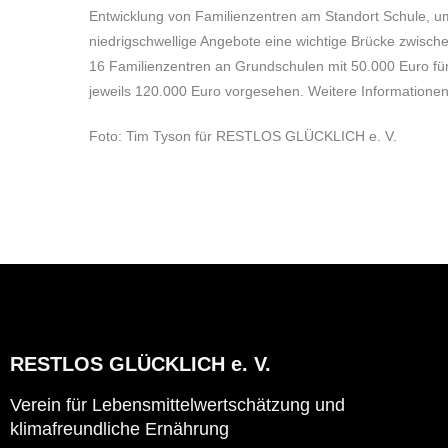
Entwicklung von Familienzentren am Standort Schule, um
niedrigschwellige Angebote eine wichtige Brücke zwische
16 Familienzentren an Grundschulen mit 50.000 Euro für
jeweils 120.000
Euro vorgesehen. Weitere Informationen 
Foto: Tim Tyson für RESTLOS GLÜCKLICH e. V.
RESTLOS GLÜCKLICH e. V.
Verein für Lebensmittelwertschätzung und
klimafreundliche Ernährung