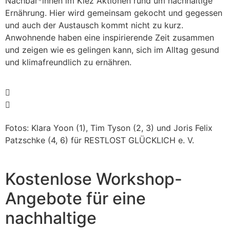
Nachbar*innen im Kiez
Aktionen
rund um
nachhaltige
Ernährung
.
Hier wird gemeinsam gekocht
und gegessen
und auch der Austausch kommt
nicht zu kurz.
Anwohnende haben eine inspirierende Zeit zusammen
und
zeigen
wie es gelingen kann,
sich
im Alltag
gesund
und
klimafreundlich
zu ernähren.
Fotos: Klara Yoon (1), Tim Tyson (
2, 3)
und Joris Felix
Patzschke
(4, 6) f
ür RESTLOST GLÜCKLICH e. V.
Kostenlose Workshop-
Angebote für eine
n
ac
hhaltige