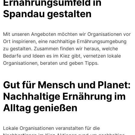
Ernährungsumfeld
in
Spandau
gestalten
Mit unseren Angeboten möchten wir
Organisationen vor
Ort
inspirieren, eine nachhaltige Ernährungsumgebung
zu gestalten.
Zusammen
finden
wir
heraus
, welche
Bedarfe und Ideen es
im Kiez
gibt,
vernetzen
lokale
Organisationen
, beraten und geben
Tipps
.
Gut für Mensch und Planet:
Nachhaltige Ernährung
im
Alltag
genießen
Lokale
Organisationen
veranstalten für
die