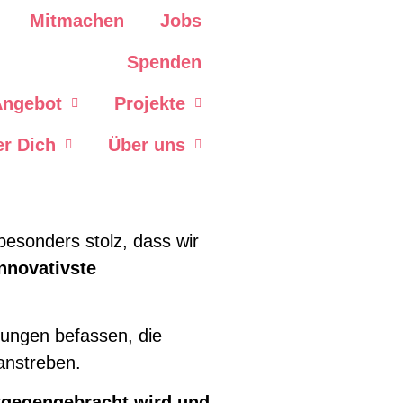
Mitmachen
Jobs
Spenden
Angebot
Projekte
er Dich
Über uns
 besonders stolz, dass wir
nnovativste
erungen befassen, die
anstreben.
ntgegengebracht wird und