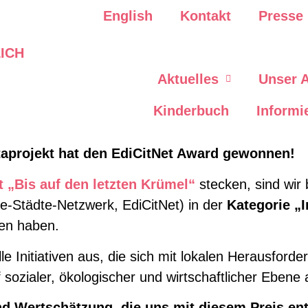
English
Kontakt
Presse
Aktuelles
Unser 
Kinderbuch
Informi
aprojekt hat den EdiCitNet Award gewonnen!
t „Bis auf den letzten Krümel“
stecken, sind wir
e-Städte-Netzwerk, EdiCitNet) in der
Kategorie „I
en haben.
e Initiativen aus, die sich mit lokalen Herausford
sozialer, ökologischer und wirtschaftlicher Ebene 
nd Wertschätzung, die uns mit diesem Preis e