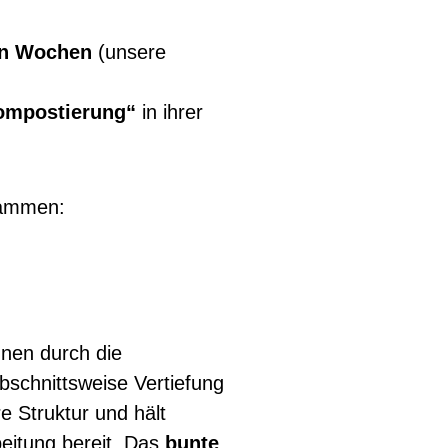
n Wochen
(unsere
Kompostierung“
in ihrer
sammen:
nnen durch die
abschnittsweise Vertiefung
e Struktur und hält
beitung bereit. Das
bunte