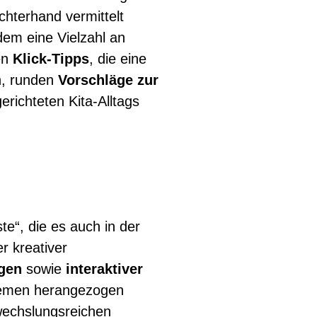
hterhand vermittelt
dem eine Vielzahl an
en
Klick-Tipps
, die eine
, runden
Vorschläge zur
erichteten Kita-Alltags
te“, die es auch in der
er kreativer
agen
sowie
interaktiver
Themen herangezogen
wechslungsreichen