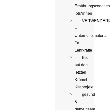
Ernährungscoaches/
lots*innen
VERWENDERI
–
Unterrichtsmaterial
für
Lehrkräfte
Bis
auf den
letzten
Krümel –
Kitaprojekt
gesund
&
gemeinsam