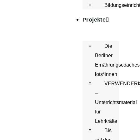
Bildungseinric
Projekte
Die
Berliner
Ernährungscoaches/
lots*innen
VERWENDERI
–
Unterrichtsmaterial
für
Lehrkräfte
Bis
auf den