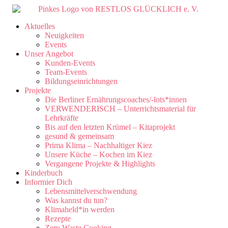
Aktuelles
Neuigkeiten
Events
Unser Angebot
Kunden-Events
Team-Events
Bildungseinrichtungen
Projekte
Die Berliner Ernährungscoaches/-lots*innen
VERWENDERISCH – Unterrichtsmaterial für
Lehrkräfte
Bis auf den letzten Krümel – Kitaprojekt
gesund & gemeinsam
Prima Klima – Nachhaltiger Kiez
Unsere Küche – Kochen im Kiez
Vergangene Projekte & Highlights
Kinderbuch
Informier Dich
Lebensmittelverschwendung
Was kannst du tun?
Klimaheld*in werden
Rezepte
Zero Waste Cooking