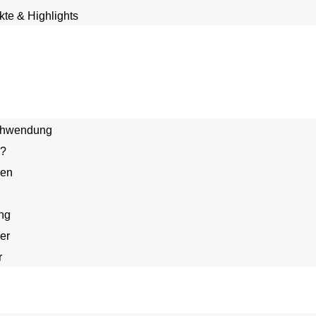
te & Highlights
schwendung
n?
den
ng
er
r