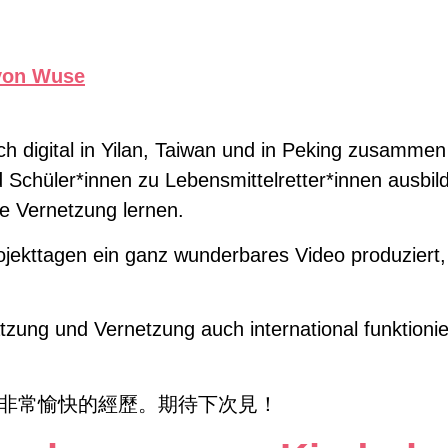
…
lich digital in Yilan, Taiwan und in Peking zusamme
d Schüler*innen zu Lebensmittelretter*innen ausbi
le Vernetzung lernen.
ojekttagen ein ganz wunderbares Video produziert, 
ung und Vernetzung auch international funktionier
次非常愉快的經歷。期待下次見！