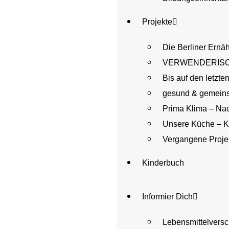
Projekte
Die Berliner Ernä
VERWENDERISCH – 
Bis auf den letzte
gesund & gemein
Prima Klima – Nac
Unsere Küche – K
Vergangene Projek
Kinderbuch
Informier Dich
Lebensmittelver