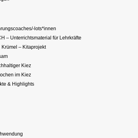
hrungscoaches/-lots*innen
Unterrichtsmaterial für Lehrkräfte
n Krümel – Kitaprojekt
sam
hhaltiger Kiez
ochen im Kiez
te & Highlights
schwendung