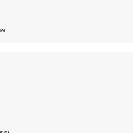
rer
ngen