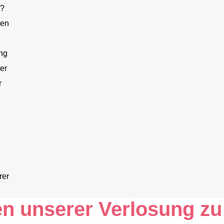
n?
den
ng
er
r
rer
en unserer Verlosung z