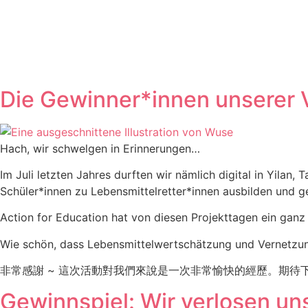
Zum
Inhalt
springen
Die Gewinner*innen unserer V
Hach, wir schwelgen in Erinnerungen…
Im Juli letzten Jahres durften wir nämlich digital in Yila
Schüler*innen zu Lebensmittelretter*innen ausbilden und g
Action for Education hat von diesen Projekttagen ein ganz
Wie schön, dass Lebensmittelwertschätzung und Vernetzung a
非常感謝 ~ 這次活動對我們來說是一次非常愉快的經歷。期待
Gewinnspiel: Wir verlosen u