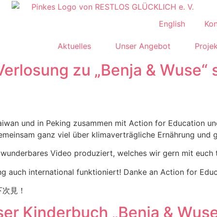
English
Kon
Aktuelles
Unser Angebot
Proje
erlosung zu „Benja & Wuse“ s
n, Taiwan und in Peking zusammen mit Action for Education 
emeinsam ganz viel über klimaverträgliche Ernährung und g
 wunderbares Video produziert, welches wir gern mit euch 
uch international funktioniert! Danke an Action for Educat
下次見！
nser Kinderbuch „Benja & Wus