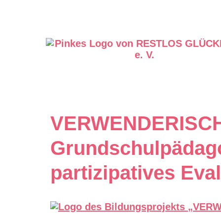
VERWENDERISCH-N
Grundschulpädago
partizipatives Eva