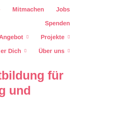
e
Mitmachen
Jobs
Spenden
 Angebot
Projekte
ier Dich
Über uns
ildung für
g und