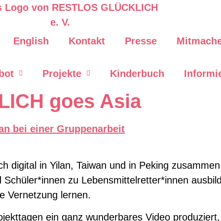
English
Kontakt
Presse
Mitmach
bot
Projekte
Kinderbuch
Informi
ICH goes Asia
…
lich digital in Yilan, Taiwan und in Peking zusamme
d Schüler*innen zu Lebensmittelretter*innen ausbi
le Vernetzung lernen.
ojekttagen ein ganz wunderbares Video produziert, 