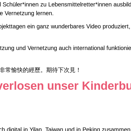
d Schüler*innen zu Lebensmittelretter*innen ausbi
le Vernetzung lernen.
ojekttagen ein ganz wunderbares Video produziert, 
ung und Vernetzung auch international funktionier
次非常愉快的經歷。期待下次見！
verlosen unser Kinderb
…
lich digital in Yilan, Taiwan und in Peking zusamme