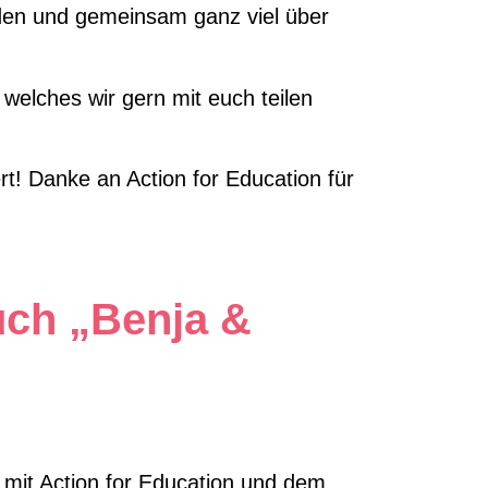
lden und gemeinsam ganz viel über
welches wir gern mit euch teilen
t! Danke an Action for Education für
uch „Benja &
n mit Action for Education und dem