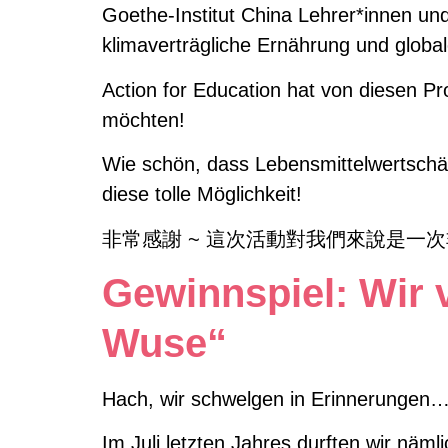
Goethe-Institut China Lehrer*innen un
klimaverträgliche Ernährung und globa
Action for Education hat von diesen Pr
möchten!
Wie schön, dass Lebensmittelwertschätz
diese tolle Möglichkeit!
非常感謝 ~ 這次活動對我們來說是一
Gewinnspiel: Wir 
Wuse“
Hach, wir schwelgen in Erinnerungen
Im Juli letzten Jahres durften wir näm