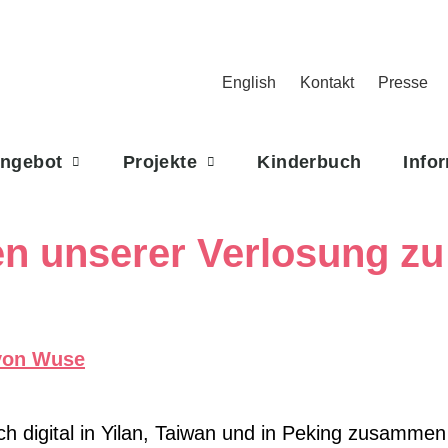
English
Kontakt
Presse
Angebot
Projekte
Kinderbuch
Info
en unserer Verlosung z
…
lich digital in Yilan, Taiwan und in Peking zusamme