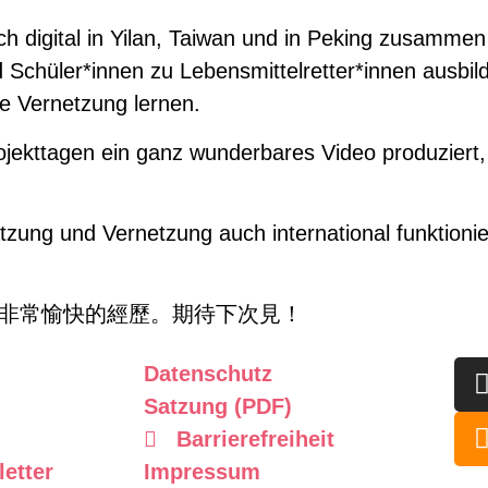
lich digital in Yilan, Taiwan und in Peking zusamme
d Schüler*innen zu Lebensmittelretter*innen ausbi
le Vernetzung lernen.
ojekttagen ein ganz wunderbares Video produziert, 
ung und Vernetzung auch international funktionier
次非常愉快的經歷。期待下次見！
Datenschutz
Satzung (PDF)
Barrierefreiheit
etter
Impressum