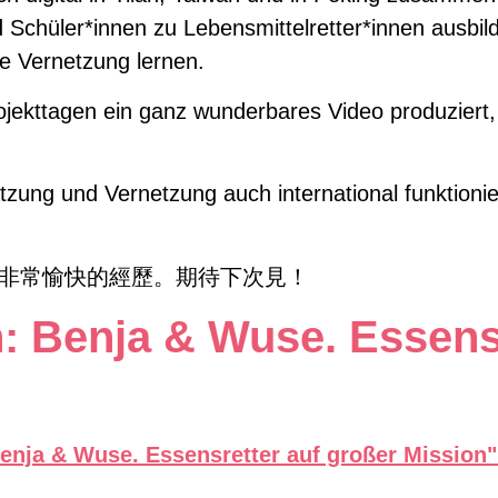
d Schüler*innen zu Lebensmittelretter*innen ausbi
le Vernetzung lernen.
ojekttagen ein ganz wunderbares Video produziert, 
ung und Vernetzung auch international funktionier
次非常愉快的經歷。期待下次見！
 Benja & Wuse. Essensr
…