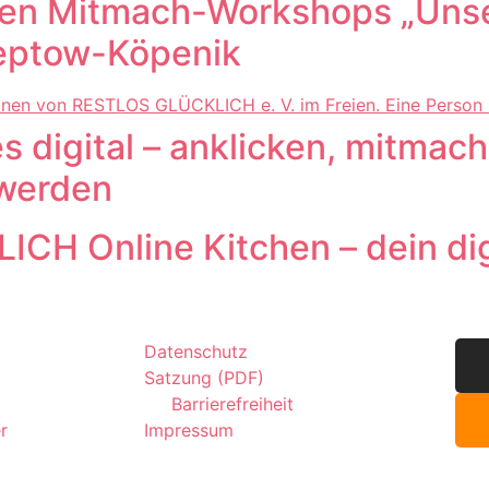
sen Mitmach-Workshops „Unse
reptow-Köpenik
s digital – anklicken, mitma
 werden
H Online Kitchen – dein digi
Datenschutz
Satzung (PDF)
Barrierefreiheit
r
Impressum