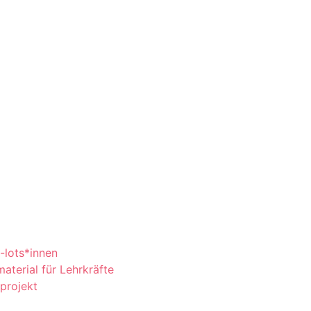
-lots*innen
erial für Lehrkräfte
aprojekt