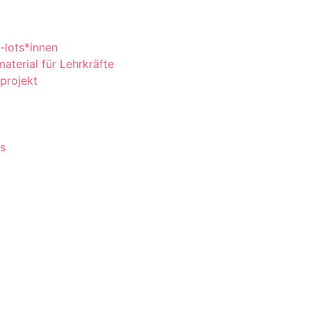
-lots*innen
erial für Lehrkräfte
aprojekt
ts