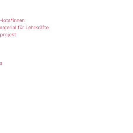
-lots*innen
erial für Lehrkräfte
aprojekt
ts