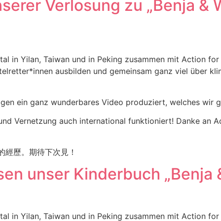
serer Verlosung zu „Benja & 
gital in Yilan, Taiwan und in Peking zusammen mit Action f
telretter*innen ausbilden und gemeinsam ganz viel über kl
agen ein ganz wunderbares Video produziert, welches wir g
d Vernetzung auch international funktioniert! Danke an Act
快的經歷。期待下次見！
osen unser Kinderbuch „Benja
gital in Yilan, Taiwan und in Peking zusammen mit Action f