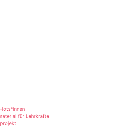
-lots*innen
erial für Lehrkräfte
aprojekt