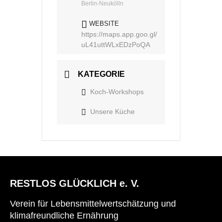
Berlin-Neukölln
WEBSITE
https://maps.app.goo.gl/
uL41uttWLxEDzPoQA
KATEGORIE
Koch-Workshops
Unsere Küche
RESTLOS GLÜCKLICH e. V.
Verein für Lebensmittelwertschätzung und
klimafreundliche Ernährung