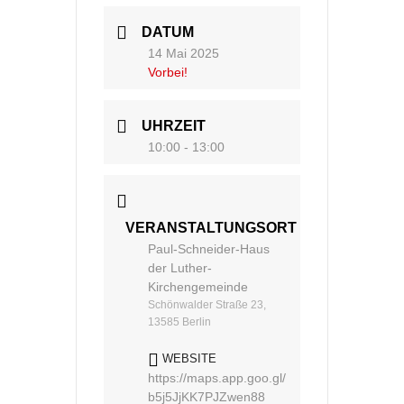
DATUM
14 Mai 2025
Vorbei!
UHRZEIT
10:00 - 13:00
VERANSTALTUNGSORT
Paul-Schneider-Haus
der Luther-
Kirchengemeinde
Schönwalder Straße 23,
13585 Berlin
WEBSITE
https://maps.app.goo.gl/
b5j5JjKK7PJZwen88