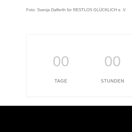
Foto: Svenja Dalferth für RESTLOS GLÜCKLICH e. V.
00
00
TAGE
STUNDEN