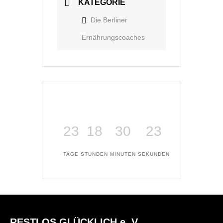
KATEGORIE
Die Berliner
Ernährungscoaches
23
18
30
22
TAGE
STUNDEN
MINUTEN
SEKUNDEN
RESTLOS GLÜCKLICH e. V.