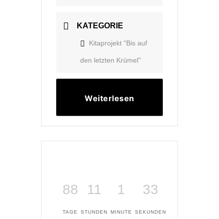
KATEGORIE
Kitaprojekt "Bis auf
den letzten Krümel"
Weiterlesen
88
11
1
33
TAGE
STUNDEN
MINUTE
SEKUNDEN