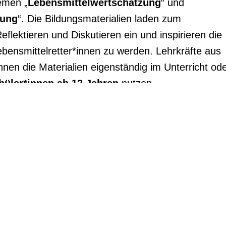
emen „
Lebensmittelwertschätzung
“ und
rung
“. Die Bildungsmaterialien laden zum
lektieren und Diskutieren ein und inspirieren die
ebensmittelretter*innen zu werden. Lehrkräfte aus
en die Materialien eigenständig im Unterricht ode
hüler*innen ab 12 Jahren
nutzen.
onen zu den Themen „Lebensmittelverschwendung“
tion“ und „klimafreundliche Ernährung“ in Deutsch
it spielerischen Methoden und Aufgabenstellungen
d Tipps zur Umsetzung,
die Anleitung und