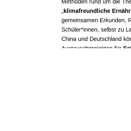
Methoden rund um die Th
„
klimafreundliche Ernäh
gemeinsamen Erkunden, Ref
Schüler*innen, selbst zu L
China und Deutschland könn
Austauschprojekten für
Sc
Die Handreichung enthält
Hintergrundinformati
„Nahrungsmittelproduk
und China
Bildungsmaterialien m
digitale Vorlagen un
Moderationstipps für 