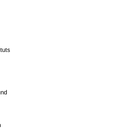
tuts
und
n