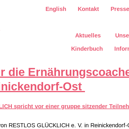
English
Kontakt
Press
Aktuelles
Unse
Kinderbuch
Infor
 für die Ernährungscoa
inickendorf-Ost
s von RESTLOS GLÜCKLICH e. V. in Reinickendorf-