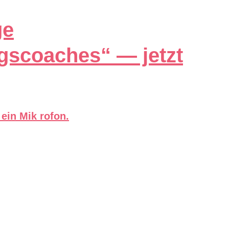
ge
gscoaches“ — jetzt