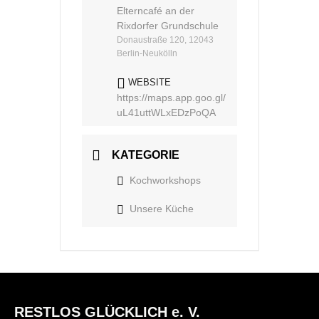
Elterncafé an der
Rixdorfer Grundschule
Donaustraße 120, 12043
Berlin-Neukölln
WEBSITE
https://maps.app.goo.gl/
uL41uttWLxEDzPoQA
KATEGORIE
Kochworkshops
Unsere Küche
RESTLOS GLÜCKLICH e. V.