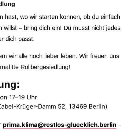
edlung
n hast, wo wir starten können, ob du einfach
n willst – bring dich ein! Du musst nicht jedes
r dich passt.
m wir alle noch lieber leben. Wir freuen uns
imafitte Rollbergesiedlung!
ung:
von 17–19 Uhr
(Zabel-Krüger-Damm 52, 13469 Berlin)
r
prima.klima@restlos-gluecklich.berlin
–