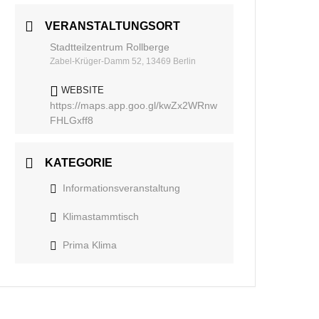
VERANSTALTUNGSORT
Stadtteilzentrum Rollberge
Zabel-Krüger-Damm 52, 13469 Berlin
WEBSITE
https://maps.app.goo.gl/kwZx2WRnw
FHLGxff8
KATEGORIE
Informationsveranstaltung
Klimastammtisch
Prima Klima